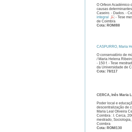
O Orfeon Académico d
causas determinantes, 
Caseiro. - Dados. - C
integral
- Tese mes
de Coimbra
Cota: ROM/88
CASPURRO, Maria Hel
O conservatório de mú
/ Maria Helena Ribeir
- 150 f. - Tese mestr
da Universidade de 
Cota: 78/117
CERCA, Inês Maria Le
Poder local e educação
descentralização de c
Maria Leal Oliveira C
Coimbra : I. Cerca, 2
mestrado, Sociologia
Coimbra
Cota: ROM/130