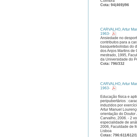
Coimbra
Cota: 94(469)/96
CARVALHO, Artur Manu
1963-
Ansiedade no desporto
contributos para a ca
basquetebolistas do d
dos Anjos Martins de 
mestrado, 1995, Facu
da Universidade do P
Cota: 796/332
CARVALHO, Artur Manu
1963-
Educação física e apt
peripubertários : cara
induzidos por exercíci
Artur Manuel Lourenço
orientação do Doutor 
Carvalho, 2006. - 2 v
especialidade de aná
2006, Faculdade de M
Lisboa
Cotas: 796:611/612/1