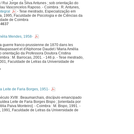
 / Rui Jorge da Silva Antunes ; sob orientação do
lau Vasconcelos Raposo. - Coimbra : R. Antunes,
ntegral
- Tese mestrado, Especialização em
a, 1995, Faculdade de Psicologia e de Ciências da
idade de Coimbra
 4637
élia Mendes, 1958-
la guerre franco-prussienne de 1870 dans les
Maupassant et d'Alphonse Daudet / Maria Amélia
 orientação da Professora Doutora Cristina
imbra : M. Barrocas, 2001. - 146 p. - Tese mestrado,
2001, Faculdade de Letras da Universidade de
7
 Leite de Faria Borges, 1951-
éculo XVIII : Beaumarchais, discípulo emancipado
uídea Leite de Faria Borges Bispo ; [orientada por
lia Paiva Monteiro]. - Coimbra : M. Bispo, 1991. -
o, 1991, Faculdade de Letras da Universidade de