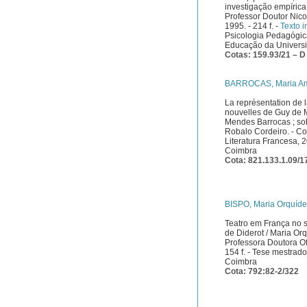
investigação empírica
Professor Doutor Nico
1995. - 214 f. -
Texto i
Psicologia Pedagógic
Educação da Univers
Cotas: 159.93/21 – D
BARROCAS, Maria Am
La représentation de 
nouvelles de Guy de 
Mendes Barrocas ; sob
Robalo Cordeiro. - Co
Literatura Francesa, 
Coimbra
Cota: 821.133.1.09/1
BISPO, Maria Orquídea
Teatro em França no s
de Diderot / Maria Orq
Professora Doutora Ofé
154 f. - Tese mestrad
Coimbra
Cota: 792:82-2/322