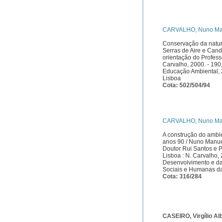
CARVALHO, Nuno Man
Conservação da nature
Serras de Aire e Can
orientação do Profess
Carvalho, 2000. - 190,
Educação Ambiental, 
Lisboa
Cota: 502/504/94
CARVALHO, Nuno Man
A construção do ambie
anos 90 / Nuno Manuel
Doutor Rui Santos e 
Lisboa : N. Carvalho,
Desenvolvimento e da
Sociais e Humanas da
Cota: 316/284
CASEIRO, Virgílio Alb