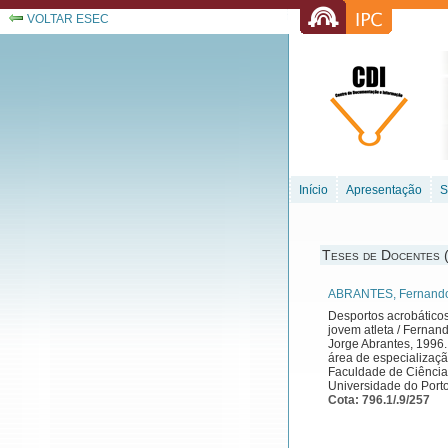
VOLTAR ESEC
Início
Apresentação
S
Teses de Docentes
ABRANTES, Fernando 
Desportos acrobáticos
jovem atleta / Fernan
Jorge Abrantes, 1996. 
área de especializaçã
Faculdade de Ciência
Universidade do Port
Cota: 796.1/.9/257