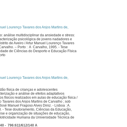
el Lourenço Tavares dos Anjos Martins de,
: análise multidisciplinar da ansiedade e stress:
racterização psicológica de jovens nadadores e
istrito de Aveiro / Artur Manuel Lourenço Tavares
Carvalho. – Porto : A Carvalho, 1995. - Tese
ldade de Ciências do Desporto e Educação Física
orto
el Lourenço Tavares dos Anjos Martins de,
idão física de crianças e adolescentes
cterização e análise de efeitos adaptativos
os físicos realizados em aulas de educação física /
 Tavares dos Anjos Martins de Carvalho ; sob
José Manuel Fragoso Alves Diniz. - Lisboa : A.
ol. - Tese doutoramento, Ciências da Educação,
lise e organização de situações de educação,
otricidade Humana da Universidade Técnica de
40 - 796:611/612/140 A