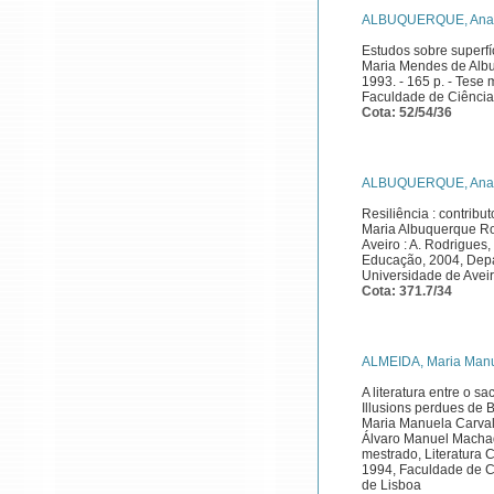
ALBUQUERQUE, Ana M
Estudos sobre superfíc
Maria Mendes de Albu
1993. - 165 p. - Tese
Faculdade de Ciência
Cota: 52/54/36
ALBUQUERQUE, Ana M
Resiliência : contrib
Maria Albuquerque Rod
Aveiro : A. Rodrigues
Educação, 2004, Dep
Universidade de Avei
Cota: 371.7/34
ALMEIDA, Maria Manu
A literatura entre o 
Illusions perdues de B
Maria Manuela Carvalh
Álvaro Manuel Machado
mestrado, Literatura
1994, Faculdade de C
de Lisboa