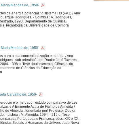
aria Mendes de, 1950-
ies de energia potencial : o sistema H3 (4A1) / Ana
querque Rodrigues. - Coimbra : A. Rodrigues,
 mestrado, 1993, Departamento de Química,
s e Tecnologia da Universidade de Coimbra
aria Mendes de, 1950-
utos para a sua conceptualização e medida / Ana
rigues ; sob orientação do Doutor José Tavares. -
, 2004. - 398 p. Tese doutoramento, Ciências da
artamento de Ciências da Educação da
ro
ela Carvalho de, 1959-
sacerdócio e o mercado : estudo comparativo de Les
alzac e A Eminente Actriz de Fialho de Almeida /
o de Almeida ; [orientada por] Professor Doutor
. - Lisboa : M. Almeida, 1994. - 215 p. Tese
 Comparada Portuguesa e Francesa, sécs. XIX e XX,
iências Sociais e Humanas da Universidade Nova