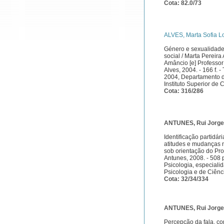
Cota: 82.0/73
ALVES, Marta Sofia L
Género e sexualidade
social / Marta Pereira
Amâncio [e] Professor 
Alves, 2004. - 166 f. 
2004, Departamento d
Instituto Superior de
Cota: 316/286
ANTUNES, Rui Jorge 
Identificação partidári
atitudes e mudanças n
sob orientação do Prof
Antunes, 2008. - 508 p
Psicologia, especiali
Psicologia e de Ciên
Cota: 32/34/334
ANTUNES, Rui Jorge 
Percepção da fala, co