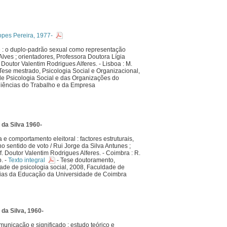
opes Pereira, 1977-
 : o duplo-padrão sexual como representação
 Alves ; orientadores, Professora Doutora Lígia
Doutor Valentim Rodrigues Alferes. - Lisboa : M.
- Tese mestrado, Psicologia Social e Organizacional,
e Psicologia Social e das Organizações do
 Ciências do Trabalho e da Empresa
da Silva 1960-
a e comportamento eleitoral : factores estruturais,
o sentido de voto / Rui Jorge da Silva Antunes ;
. Doutor Valentim Rodrigues Alferes. - Coimbra : R.
. -
Texto integral
- Tese doutoramento,
dade de psicologia social, 2008, Faculdade de
cias da Educação da Universidade de Coimbra
da Silva, 1960-
municação e significado : estudo teórico e