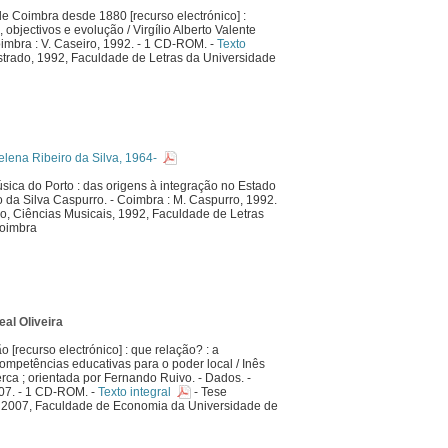
e Coimbra desde 1880 [recurso electrónico] :
objectivos e evolução / Virgílio Alberto Valente
oimbra : V. Caseiro, 1992. - 1 CD-ROM. -
Texto
trado, 1992, Faculdade de Letras da Universidade
ena Ribeiro da Silva, 1964-
sica do Porto : das origens à integração no Estado
o da Silva Caspurro. - Coimbra : M. Caspurro, 1992.
ado, Ciências Musicais, 1992, Faculdade de Letras
Coimbra
al Oliveira
 [recurso electrónico] : que relação? : a
ompetências educativas para o poder local / Inês
erca ; orientada por Fernando Ruivo. - Dados. -
007. - 1 CD-ROM. -
Texto integral
- Tese
, 2007, Faculdade de Economia da Universidade de