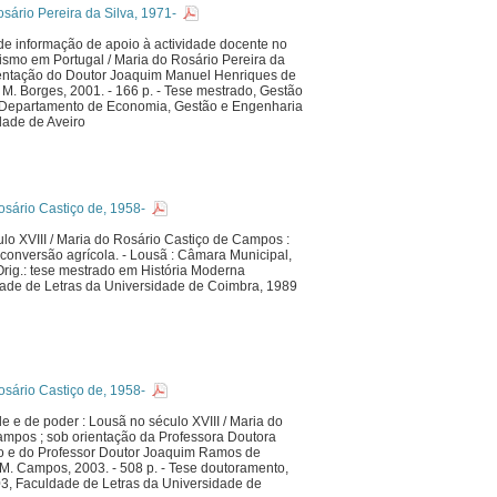
ário Pereira da Silva, 1971-
 de informação de apoio à actividade docente no
rismo em Portugal / Maria do Rosário Pereira da
rientação do Doutor Joaquim Manuel Henriques de
: M. Borges, 2001. - 166 p. - Tese mestrado, Gestão
 Departamento de Economia, Gestão e Engenharia
idade de Aveiro
ário Castiço de, 1958-
lo XVIII / Maria do Rosário Castiço de Campos :
conversão agrícola. - Lousã : Câmara Municipal,
 Orig.: tese mestrado em História Moderna
ade de Letras da Universidade de Coimbra, 1989
ário Castiço de, 1958-
e e de poder : Lousã no século XVIII / Maria do
ampos ; sob orientação da Professora Doutora
o e do Professor Doutor Joaquim Ramos de
 M. Campos, 2003. - 508 p. - Tese doutoramento,
03, Faculdade de Letras da Universidade de