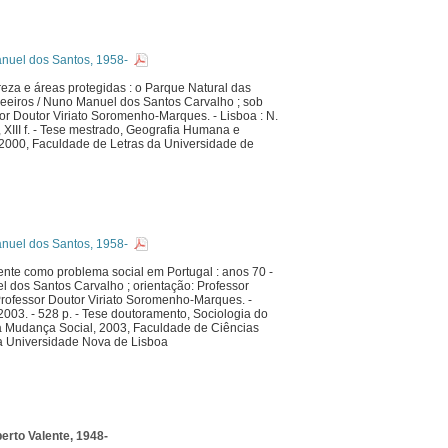
uel dos Santos, 1958-
za e áreas protegidas : o Parque Natural das
deeiros / Nuno Manuel dos Santos Carvalho ; sob
or Doutor Viriato Soromenho-Marques. - Lisboa : N.
 XIII f. - Tese mestrado, Geografia Humana e
2000, Faculdade de Letras da Universidade de
uel dos Santos, 1958-
nte como problema social em Portugal : anos 70 -
 dos Santos Carvalho ; orientação: Professor
Professor Doutor Viriato Soromenho-Marques. -
 2003. - 528 p. - Tese doutoramento, Sociologia do
 Mudança Social, 2003, Faculdade de Ciências
 Universidade Nova de Lisboa
erto Valente, 1948-