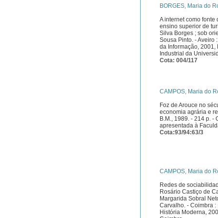
BORGES, Maria do Ros
A internet como fonte
ensino superior de tu
Silva Borges ; sob o
Sousa Pinto. - Aveiro 
da Informação, 2001,
Industrial da Univers
Cota: 004/117
CAMPOS, Maria do Ros
Foz de Arouce no sécu
economia agrária e re
B.M., 1989. - 214 p. -
apresentada à Faculd
Cota:93/94:63/3
CAMPOS, Maria do Ros
Redes de sociabilidad
Rosário Castiço de C
Margarida Sobral Net
Carvalho. - Coimbra :
História Moderna, 20