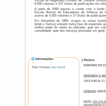
Escola do Magistério Primário de Coimbra constit
9.000 volumes e 237 títulos de publicações em séri
A partir de 1990 passou a contar com o fundo 
Escola Normal de Educadores de Infância de
acervo de 4.000 volumes e 37 títulos de publicaçõe
Em Dezembro de 1990, ocupou as novas instala
tendo o Serviço entrado numa fase de expansão qu
melhor poder de oferta ao utilizador, quer em con
comodidade, quer dos serviços prestados em geral.
{ Horário
HORÁRIO DO CDI
Total: 0 Avisos. (
ver todos
)
SEGUNDA A SE
DAS 9.00 às 17.
SÁBADO
-ENC
NOTA:
OS UTIL
ABANDONAR A S