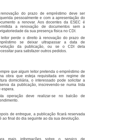
 renovação do prazo de empréstimo deve ser
equerida pessoalmente e com a apresentação do
ocumento a renovar. Aos docentes da ESEC é
ermitida a renovação de documentos sem a
rigatoriedade da sua presença física no CDI.
leitor perde o direito à renovação do prazo de
mpréstimo se deixar ultrapassar a data de
evolução da publicação, ou se o CDI dela
cessitar para satisfazer outros pedidos.
mpre que algum leitor pretenda o empréstimo de
ma obra que esteja requisitada em regime de
itura domiciliária, o interessado pode solicitar a
serva da publicação, inscrevendo-se numa lista
 espera.
sta operação deve realizar-se no balcão de
endimento.
pois de entregue, a publicação ficará reservada
é ao final do dia seguinte ao da sua devolução.
ara mais informações sobre o serviço de