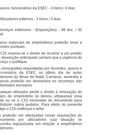
Alunos, funcionários da ESEC - 4 livros / 4 dias
Utilizadores externos - 3 livros / 3 dias
Serviços exteriores - (Exposições) - 99 doc. / 30
as
asos especiais de empréstimos poderão levar a
ordos pontuais.
CDI reserva-se o direito de recorrer a um pedido
 devolução antecipado sempre que a urgência do
rviço o justifique.
 monografias requisitadas por docentes, alunos e
uncionários da ESEC no último dia de aulas
teriores às férias de Natal, Carnaval, semestre e
áscoa poderão ser devolvidos no recomeço das
tividades escolares.
alquer utilizador perde o direito à renovação do
razo de empréstimo se deixou ultrapassar essa
ata ou se o CDI necessitar do documento para
tisfazer outros pedidos. Para efeito do presente
tigo o CDI notificará o leitor.
ó poderão ser efectuadas novas requisições do
ocumento por utilizadores cuja situação se
ncontra regularizada em relação a empréstimos
teriores.