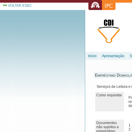
VOLTAR ESEC
Início
Apresentação
S
Empréstimo Domicili
Serviços de Leitura 
Como requisitar
P
re
de
Documentos
1.
não sujeitos a
2.
empréstimo