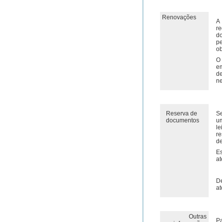
Renovações
A
r
d
p
ob
O 
e
d
ne
Reserva de
Se
documentos
u
le
re
de
E
at
De
at
Outras
P