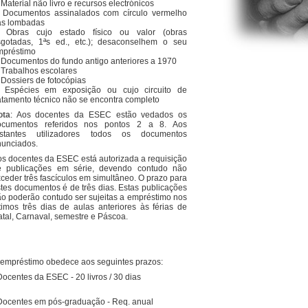
 Material não livro e recursos electrónicos
. Documentos assinalados com círculo vermelho
as lombadas
. Obras cujo estado físico ou valor (obras
sgotadas, 1ªs ed., etc.); desaconselhem o seu
mpréstimo
 Documentos do fundo antigo anteriores a 1970
 Trabalhos escolares
 Dossiers de fotocópias
. Espécies em exposição ou cujo circuito de
atamento técnico não se encontra completo
ota
: Aos docentes da ESEC estão vedados os
ocumentos referidos nos pontos 2 a 8. Aos
estantes utilizadores todos os documentos
nunciados.
s docentes da ESEC está autorizada a requisição
e publicações em série, devendo contudo não
ceder três fascículos em simultâneo. O prazo para
tes documentos é de três dias. Estas publicações
o poderão contudo ser sujeitas a empréstimo nos
timos três dias de aulas anteriores às férias de
tal, Carnaval, semestre e Páscoa.
empréstimo obedece aos seguintes prazos:
Docentes da ESEC - 20 livros / 30 dias
Docentes em pós-graduação - Req. anual