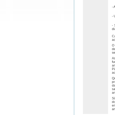
- 
- 
- 
di
C
ac
O 
de
se
As
f
an
P
ac
Qu
p
d
sa
ar
S
d
e
an