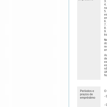
3.
4
n
5
e
e
6.
7.
8.
9
tr
N
d
r
e
Ao
d
ex
es
nã
úl
Na
Períodos e
O 
prazos de
- 
empréstimo
- 