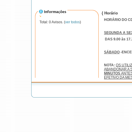
{ Horário
HORÁRIO DO CDI
Total: 0 Avisos. (
ver todos
)
SEGUNDA A SE
DAS 9.00 às 17.
SÁBADO
-ENC
NOTA:
OS UTIL
ABANDONAR A S
MINUTOS
ANTE
EFETIVO DA ME