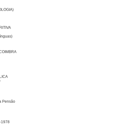
OLOGIA)
RITIVA
nguas)
 COIMBRA
LICA
O
 Pensão
-1978