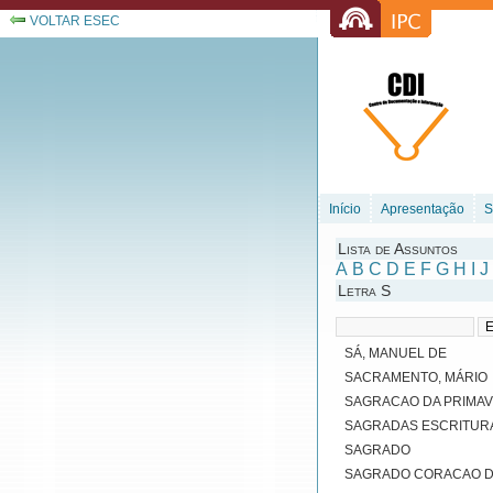
VOLTAR ESEC
Início
Apresentação
S
Lista de Assuntos
A
B
C
D
E
F
G
H
I
J
Letra S
SÁ, MANUEL DE
SACRAMENTO, MÁRIO
SAGRACAO DA PRIMA
SAGRADAS ESCRITUR
SAGRADO
SAGRADO CORACAO D