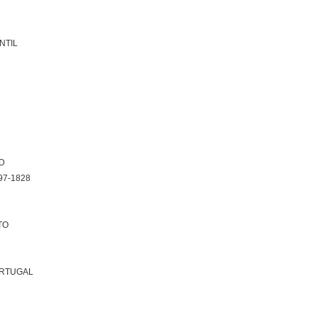
NTIL
D
97-1828
TO
ORTUGAL