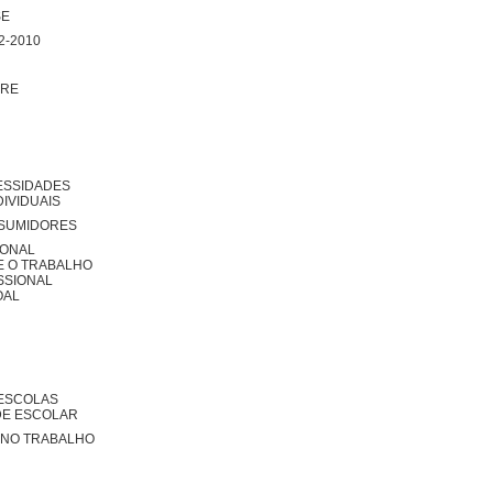
SE
2-2010
RRE
ESSIDADES
DIVIDUAIS
NSUMIDORES
IONAL
E O TRABALHO
SSIONAL
OAL
 ESCOLAS
E ESCOLAR
 NO TRABALHO