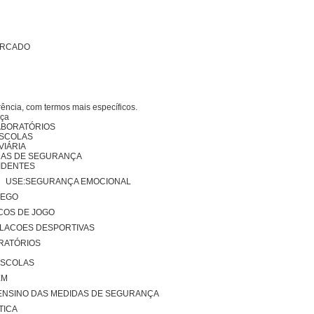
ERCADO
ência, com termos mais específicos.
nça
ABORATÓRIOS
SCOLAS
IÁRIA
IDAS DE SEGURANÇA
DENTES
ia) USE:SEGURANÇA EMOCIONAL
REGO
COS DE JOGO
LACOES DESPORTIVAS
RATÓRIOS
ESCOLAS
EM
SE:ENSINO DAS MEDIDAS DE SEGURANÇA
TICA