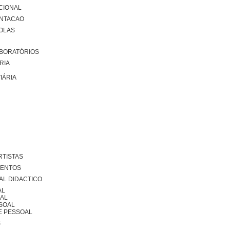
CIONAL
ENTACAO
OLAS
BORATÓRIOS
RIA
IÁRIA
TISTAS
MENTOS
AL DIDACTICO
AL
OAL
SSOAL
 PESSOAL
S