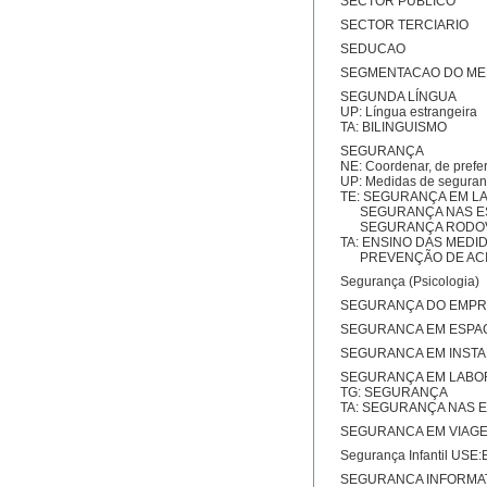
SECTOR PUBLICO
SECTOR TERCIARIO
SEDUCAO
SEGMENTACAO DO M
SEGUNDA LÍNGUA
UP: Língua estrangeira
TA: BILINGUISMO
SEGURANÇA
NE: Coordenar, de prefer
UP: Medidas de segura
TE: SEGURANÇA EM L
SEGURANÇA NAS E
SEGURANÇA RODOV
TA: ENSINO DAS MED
PREVENÇÃO DE ACI
Segurança (Psicolog
SEGURANÇA DO EMP
SEGURANCA EM ESPA
SEGURANCA EM INSTA
SEGURANÇA EM LABO
TG: SEGURANÇA
TA: SEGURANÇA NAS 
SEGURANCA EM VIAG
Segurança Infantil U
SEGURANCA INFORMA