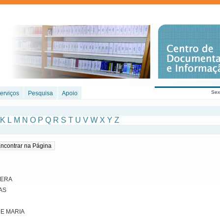
Sex
erviços
Pesquisa
Apoio
K
L
M
N
O
P
Q
R
S
T
U
V
W
X
Y
Z
VERA
AS
E MARIA