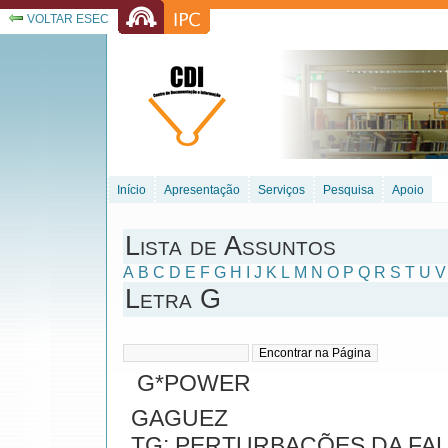
VOLTAR ESEC
Início
Apresentação
Serviços
Pesquisa
Apoio
Lista de Assuntos
A
B
C
D
E
F
G
H
I
J
K
L
M
N
O
P
Q
R
S
T
U
V
Letra G
G*POWER
GAGUEZ
TG: PERTURBAÇÕES DA FA