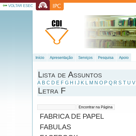
VOLTAR ESEC
Início
Apresentação
Serviços
Pesquisa
Apoio
Lista de Assuntos
A
B
C
D
E
F
G
H
I
J
K
L
M
N
O
P
Q
R
S
T
U
V
Letra F
FABRICA DE PAPEL
FABULAS