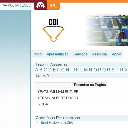
VOLTAR ESEC
Início
Apresentação
Serviços
Pesquisa
Apoio
Lista de Assuntos
A
B
C
D
E
F
G
H
I
J
K
L
M
N
O
P
Q
R
S
T
U
V
Letra Y
YEATS, WILLIAM BUTLER
YERSIN, ALBERT-EDGAR
YOGA
Conteúdos Relacionados
Brief History of ESEC