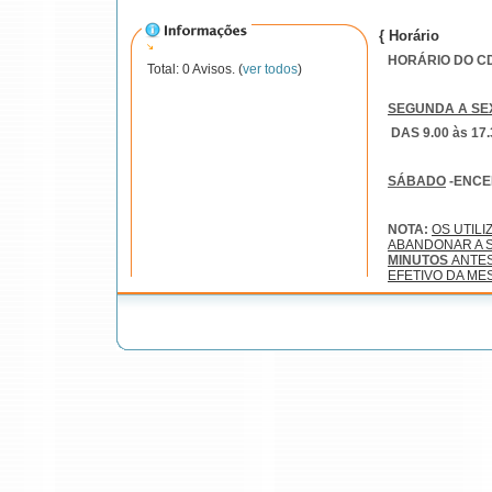
{ Horário
HORÁRIO DO CDI
Total: 0 Avisos. (
ver todos
)
SEGUNDA A SE
DAS 9.00 às 17.
SÁBADO
-ENC
NOTA:
OS UTIL
ABANDONAR A S
MINUTOS
ANTE
EFETIVO DA ME