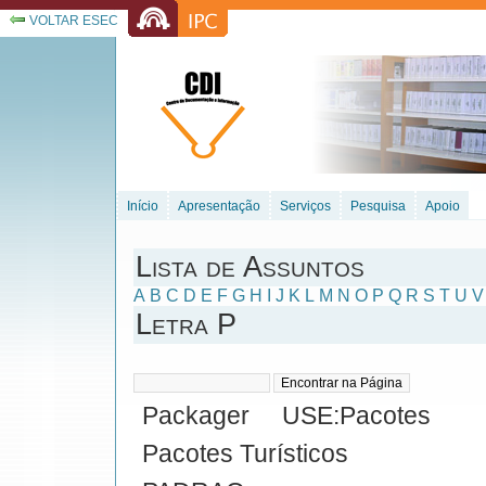
VOLTAR ESEC
Início
Apresentação
Serviços
Pesquisa
Apoio
Lista de Assuntos
A
B
C
D
E
F
G
H
I
J
K
L
M
N
O
P
Q
R
S
T
U
V
Letra P
Packager USE:Pacotes
Pacotes Turísticos