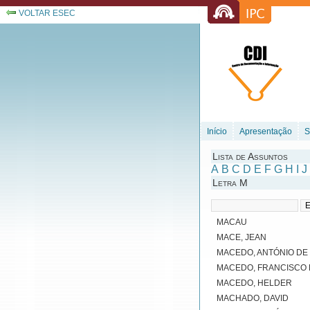
VOLTAR ESEC
Início
Apresentação
S
Lista de Assuntos
A
B
C
D
E
F
G
H
I
J
Letra M
MACAU
MACE, JEAN
MACEDO, ANTÓNIO DE
MACEDO, FRANCISCO 
MACEDO, HELDER
MACHADO, DAVID