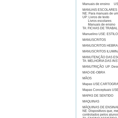
Manuais de ensino 
MANUAIS ESCOLARES
NE: Para manuais de uma
UP: Livros de texto
Livros escolares
Manuais de ensino
TA: FICHAS DE TRABA
Manuelino USE: ESTIL
MANUSCRITOS
MANUSCRITOS HEBRA
MANUSCRITOS ILUMI
MANUTENÇÃO DAS ES
TA: MELHORIA DAS I
MANUTRIÇÃO UP: Desn
MAO-DE-OBRA
MÃOS
Mapas USE:CARTOGRA
Mapas Conceptuais U
MAPAS DE SENTIDO
MAQUINAS
MÁQUINAS DE ENSINA
NE: Dispositivos que, m
controlados pelos alunos