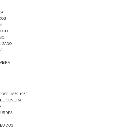
L
CA
COS
N
ORTO
MO
LIZADO
NAL
IVEIRA
O
JOSÉ, 1879-1952
DE OLIVEIRA
A
LOURDES
MEU DOS