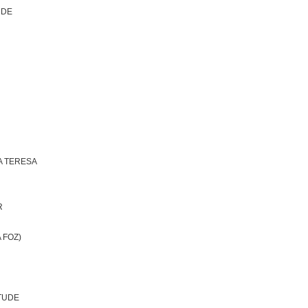
 DE
A TERESA
R
 FOZ)
TUDE