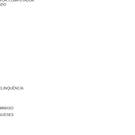
DO POR COMPUTADOR
ADO
ELINQUÊNCIA
TOMMASO
GUESES