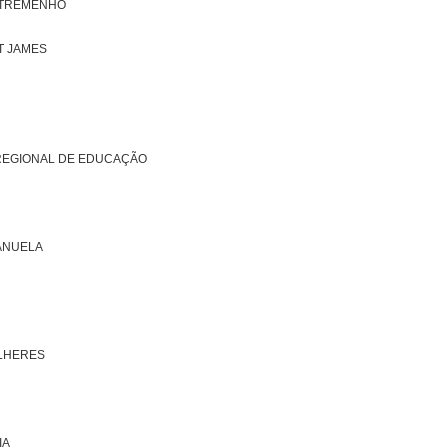
STREMENHO
T JAMES
REGIONAL DE EDUCAÇÃO
ANUELA
LHERES
IA