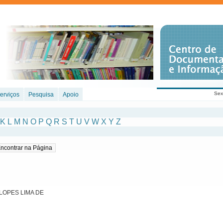
Sex
erviços
Pesquisa
Apoio
K
L
M
N
O
P
Q
R
S
T
U
V
W
X
Y
Z
LOPES LIMA DE