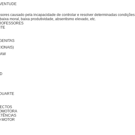
UVENTUDE
sores causado pela incapacidade de controlar e resolver determinadas condições 
baixa moral, baixa produtividade, absentismo elevado, etc.
PROFESSORES
TE
GENITAS
IONAIS)
LAW
RD
 DUARTE
JECTOS
COMOTORA
ETÊNCIAS
O MOTOR