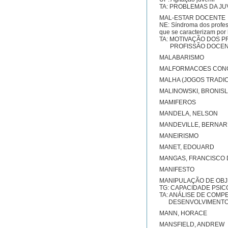
TA: PROBLEMAS DA J
MAL-ESTAR DOCENTE
NE: Síndroma dos profes
que se caracterizam por 
TA: MOTIVAÇÃO DOS 
PROFISSÃO DOCEN
MALABARISMO
MALFORMACOES CON
MALHA (JOGOS TRADIC
MALINOWSKI, BRONIS
MAMIFEROS
MANDELA, NELSON
MANDEVILLE, BERNA
MANEIRISMO
MANET, EDOUARD
MANGAS, FRANCISCO
MANIFESTO
MANIPULAÇÃO DE OB
TG: CAPACIDADE PSI
TA: ANÁLISE DE COMP
DESENVOLVIMENT
MANN, HORACE
MANSFIELD, ANDREW