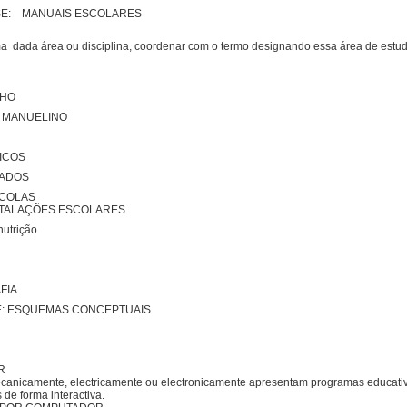
USE: MANUAIS ESCOLARES
 dada área ou disciplina, coordenar com o termo designando essa área de estudo
LHO
O MANUELINO
ICOS
NADOS
COLAS
NSTALAÇÕES ESCOLARES
utrição
FIA
SE: ESQUEMAS CONCEPTUAIS
R
ecanicamente, electricamente ou electronicamente apresentam programas educat
 de forma interactiva.