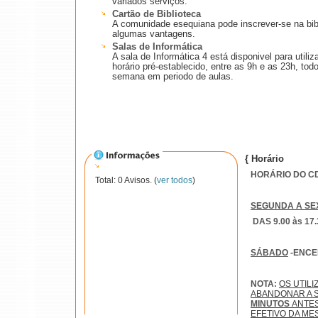
variados serviços.
Cartão de Biblioteca
A comunidade esequiana pode inscrever-se na bibl
algumas vantagens.
Salas de Informática
A sala de Informática 4 está disponivel para utiliz
horário pré-establecido, entre as 9h e as 23h, tod
semana em periodo de aulas.
{ Horário
HORÁRIO DO CDI
Total: 0 Avisos. (
ver todos
)
SEGUNDA A SE
DAS 9.00 às 17.
SÁBADO
-ENC
NOTA:
OS UTIL
ABANDONAR A S
MINUTOS
ANTE
EFETIVO DA ME