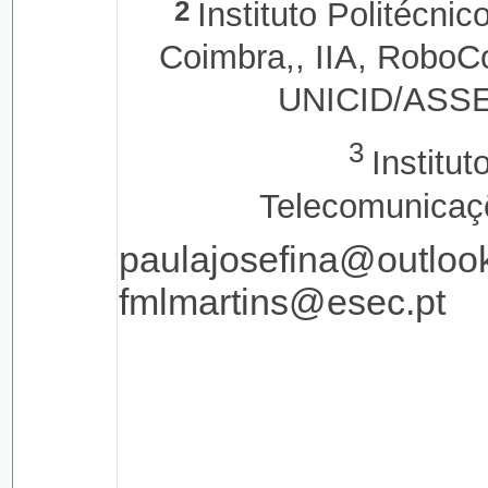
2
Instituto Politécnic
Coimbra,, IIA, RoboC
UNICID/ASS
3
Institut
Telecomunicaç
paulajosefina@outlook
fmlmartins@esec.pt