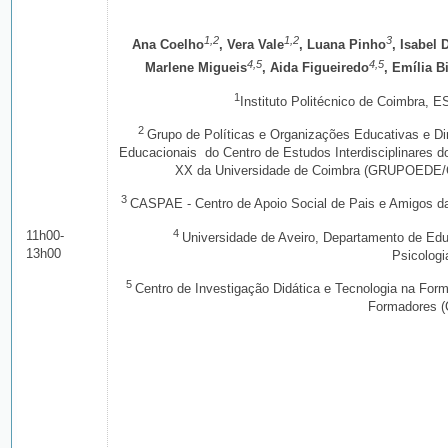
1,2
1,2
3
Ana Coelho
, Vera Vale
, Luana Pinho
, Isabel
4,5
4,5
Marlene Migueis
, Aida Figueiredo
, Emília B
1
Instituto Politécnico de Coimbra, 
2
Grupo de Políticas e Organizações Educativas e D
Educacionais do Centro de Estudos Interdisciplinares d
XX da Universidade de Coimbra (GRUPOEDE/
3
CASPAE - Centro de Apoio Social de Pais e Amigos d
4
11h00-
Universidade de Aveiro, Departamento de Ed
13h00
Psicologi
5
Centro de Investigação Didática e Tecnologia na For
Formadores 