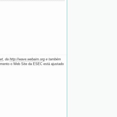
et
, da
http://wave.webaim.org
e também
 momento o Web Site da ESEC está ajustado