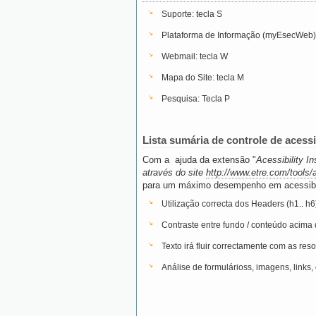
Suporte: tecla S
Plataforma de Informação (myEsecWeb):
Webmail: tecla W
Mapa do Site: tecla M
Pesquisa: Tecla P
Lista sumária de controle de acessi
Com a ajuda da extensão "
Acessibility I
através do site
http://www.etre.com/tools/
para um máximo desempenho em acessibili
Utilização correcta dos Headers (h1.. h6
Contraste entre fundo / conteúdo acima 
Texto irá fluir correctamente com as re
Análise de formulárioss, imagens, links, 