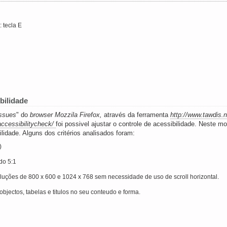
 tecla E
bilidade
nssues
" do
browser Mozzila Firefox,
através da ferramenta
http://www.tawdis.n
accessibilitycheck/
foi possivel ajustar o controle de acessibilidade. Neste
dade. Alguns dos critérios analisados foram:
)
do 5:1
soluções de 800 x 600 e 1024 x 768 sem necessidade de uso de scroll horizontal.
objectos, tabelas e titulos no seu conteudo e forma.