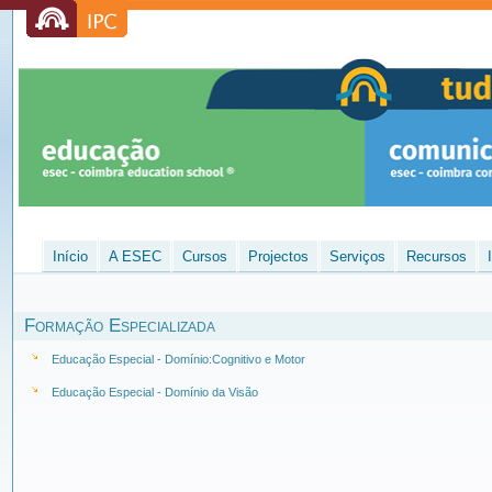
Início
A ESEC
Cursos
Projectos
Serviços
Recursos
Formação Especializada
Educação Especial - Domínio:Cognitivo e Motor
Educação Especial - Domínio da Visão