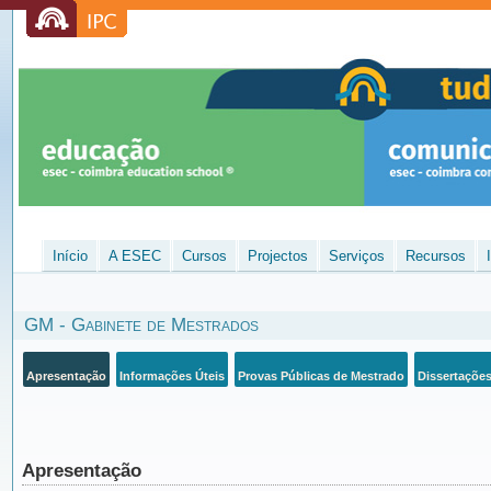
Início
A ESEC
Cursos
Projectos
Serviços
Recursos
GM - Gabinete de Mestrados
Apresentação
Informações Úteis
Provas Públicas de Mestrado
Dissertações
Apresentação