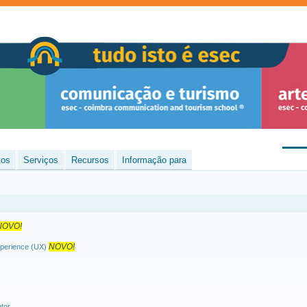
tos
Serviços
Recursos
Informação para
NOVO!
NOVO!
xperience (UX)
tor