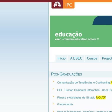
Início
A ESEC
Cursos
Projec
Pós-Graduações
Comunicação de Tendências e Coolhunting
HCI - Human Computer Interaction - User E
NOVO!
Fitness e Atividades de Ginásio
Gastronomia
Educação Especial - Domínio: Cognitivo e Mo