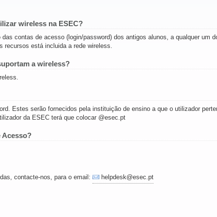
lizar wireless na ESEC?
 das contas de acesso (login/password) dos antigos alunos, a qualquer um d
s recursos está incluida a rede wireless.
suportam a wireless?
reless.
d. Estes serão fornecidos pela instituição de ensino a que o utilizador perte
utilizador da ESEC terá que colocar @esec.pt
e Acesso?
das, contacte-nos, para o email:
helpdesk@esec.pt