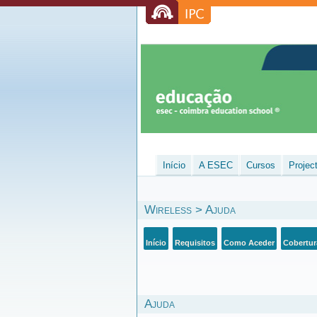
Início
A ESEC
Cursos
Projec
Wireless > Ajuda
Início
Requisitos
Como Aceder
Cobertur
Ajuda