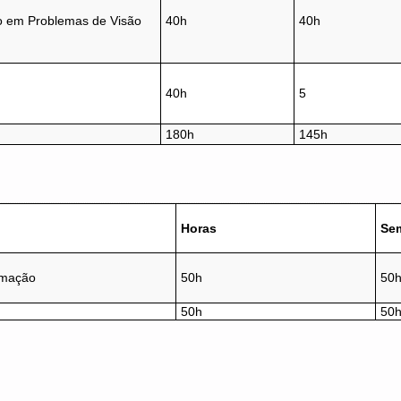
ão em Problemas de Visão
40h
40h
40h
5
180h
145h
Horas
Sem
rmação
50h
50
50h
50