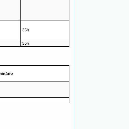
35h
35h
inário
h
h