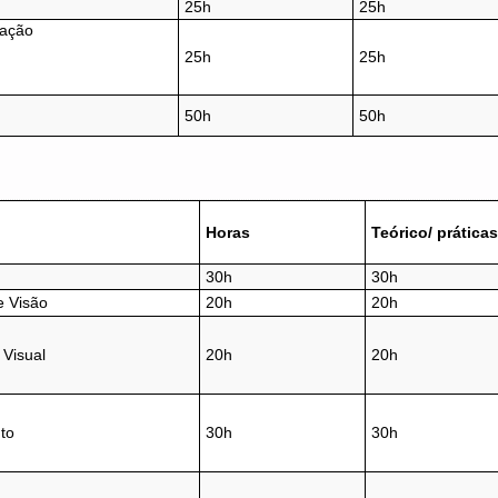
25h
25h
cação
25h
25h
50h
50h
Horas
Teórico
/ práticas
30h
30h
e Visão
20h
20h
 Visual
20h
20h
to
30h
30h