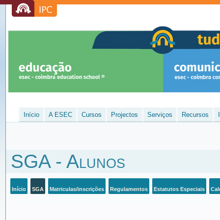
Início
A ESEC
Cursos
Projectos
Serviços
Recursos
SGA - Alunos
Início
SGA
Matriculas/inscrições
Regulamentos
Estatutos Especiais
Cal