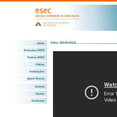
Vídeo : [22-05-2013]
Home
Emissões RTP2
Trailers RTP2
Vídeos
Instalações
Quem Somos
Galeria
Apoios
Contactos