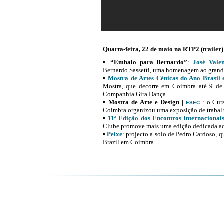
Quarta-feira, 22 de maio na RTP2 (trailer)
▪
“Embalo para Bernardo”
:
José Valen
Bernardo Sassetti, uma homenagem ao grand
▪
Mostra de Artes Cénicas do Ano Brasil
Mostra, que decorre em Coimbra até 9 de J
Companhia Gira Dança.
▪
Mostra de Arte e Design |
: o Cur
ESEC
Coimbra organizou uma exposição de trabalh
▪
11ª Edição dos Encontros Internacionai
Clube promove mais uma edição dedicada ao
▪
Peixe
: projecto a solo de Pedro Cardoso, q
Brazil em Coimbra.