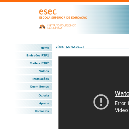
Vídeo : [20-02-2013]
Home
Emissões RTP2
Trailers RTP2
Vídeos
Instalações
Quem Somos
Galeria
Apoios
Contactos