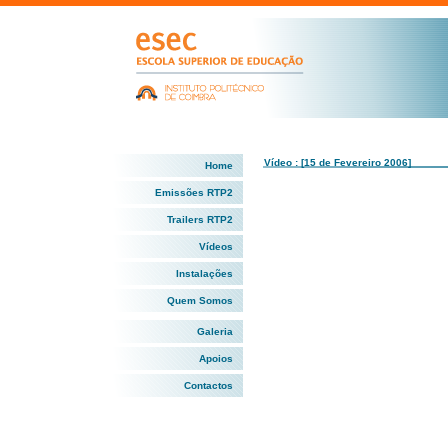
Vídeo : [15 de Fevereiro 2006]
Home
Emissões RTP2
Trailers RTP2
Vídeos
Instalações
Quem Somos
Galeria
Apoios
Contactos