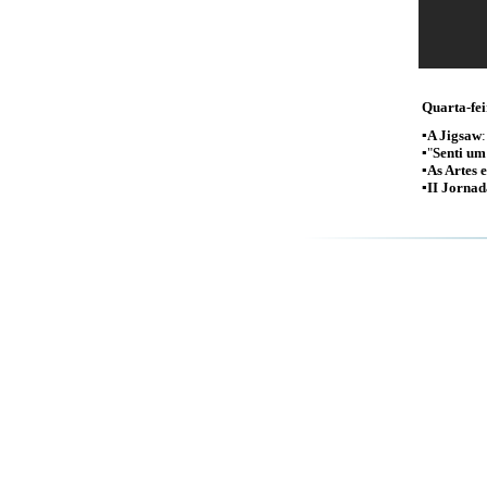
Quarta-fei
▪
A Jigsaw
▪"
Senti um
▪
As Artes 
▪
II Jornad