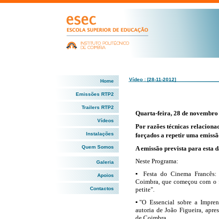
Vídeo : [28-11-2012]
Home
Emissões RTP2
Trailers RTP2
Quarta-feira, 28 de novembro 
Vídeos
Por razões técnicas relaciona
Instalações
forçados a repetir uma emiss
Quem Somos
A emissão prevista para esta 
Neste Programa:
Galeria
▪ Festa do Cinema Francês:
Apoios
Coimbra, que começou com o fi
Contactos
petite".
▪"O Essencial sobre a Impren
autoria de João Figueira, apr
de Coimbra.