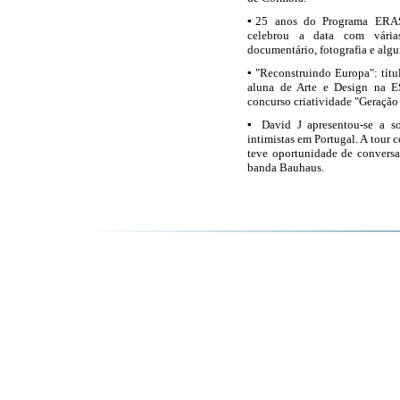
▪25 anos do Programa ERASM
celebrou a data com várias
documentário, fotografia e algu
▪ "Reconstruindo Europa": títu
aluna de Arte e Design na E
concurso criatividade "Geraçã
▪ David J apresentou-se a s
intimistas em Portugal. A tou
teve oportunidade de convers
banda Bauhaus.