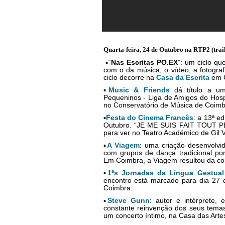
Quarta-feira, 24 de Outubro na RTP2 (trai
▪“
Nas Escritas PO.EX
”: um ciclo que
com o da música, o vídeo, a fotograf
ciclo decorre na
Casa da Escrita
em C
▪
Music & Friends
dá título a um
Pequeninos - Liga de Amigos do Hospit
no Conservatório de Música de Coimb
▪
Festa do Cinema Francês
: a 13ª e
Outubro. “
JE ME SUIS FAIT TOUT P
para ver
no Teatro Académico de Gil V
▪
A Viagem
: uma criação desenvolvid
com grupos de dança tradicional po
Em Coimbra, a Viagem resultou da c
▪
1ªs Jornadas da Língua Gestual
encontro está marcado para dia 27 
Coimbra.
▪
Steve Gunn
: a
utor e intérprete,
constante reinvenção dos seus temas
um concerto íntimo, na Casa das Arte