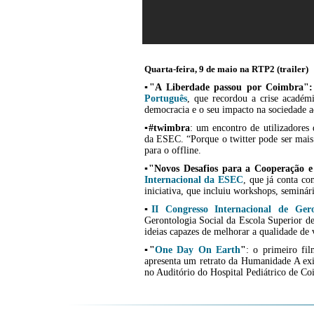
Quarta-feira, 9 de maio na RTP2 (trailer)
▪
"A Liberdade passou por Coimbra"
Português
, que recordou a crise académ
democracia e o seu impacto na sociedade a
▪
#twimbra
: um encontro de utilizadores
da ESEC. “Porque o twitter pode ser mais 
para o offline.
▪
"Novos Desafios para a Cooperação
Internacional da ESEC
, que já conta co
iniciativa, que incluiu workshops, seminár
▪
II Congresso Internacional de Gero
Gerontologia Social da Escola Superior de
ideias capazes de melhorar a qualidade de 
▪
"
One Day On Earth
"
: o primeiro fi
apresenta um retrato da Humanidade A exi
no Auditório do Hospital Pediátrico de Co