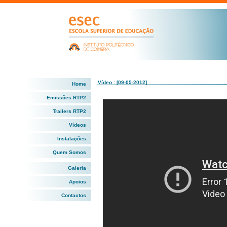
Vídeo : [09-05-2012]
Home
Emissões RTP2
Trailers RTP2
Vídeos
Instalações
Quem Somos
Galeria
Apoios
Contactos