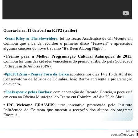
Quarta-feira, 11 de abril na RTP2 (trailer)
▪
Sean Riley & The Slowriders
: foi no Teatro Académico de Gil Vicente em
Coimbra que a banda recordou o primeiro disco “Farewell” e apresentou
algumas canções do novo trabalho “It’s Been A Long Night”.
▪
Prémio para a Melhor Programação Cultural Autárquica de 2011
:
Coimbra foi uma das cidades vencedoras do prémio atribuído pela Sociedade
Portuguesa de Autores (SPA).
▪
#pfc2012sim - Pensar Fora da Caixa
acontece nos dias 14 e 15 de Abril no
Conservatório de Música de Coimbra. João Barros apresenta a programação
do evento.
▪
Shakespeare pelas Barbas
: com encenação de Ricardo Correia, a peça está
em cena na Oficina Municipal do Teatro em Coimbra, até dia 29 de Abril.
▪
IPC Welcome ERASMUS:
uma iniciativa promovida pelo Instituto
Politécnico de Coimbra que marcou a recepção dos alunos do programa
Erasmus.
© Escol
esectv@esec.pt |