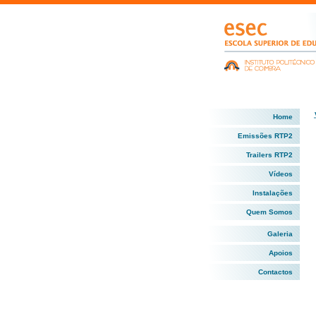
Home
Emissões RTP2
Trailers RTP2
Vídeos
Instalações
Quem Somos
Galeria
Apoios
Contactos