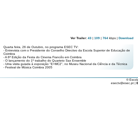
Ver Trailer:
43
|
109
|
764
kbps |
Download
Quarta feira, 26 de Outubro, no programa ESEC TV:
- Entrevista com o Presidente do Conselho Directivo da Escola Superior de Educação de
Coimbra
- A 6ª Edição da Festa do Cinema Francês em Coimbra
- O lançamento do 1º trabalho do Quarteto Sax Ensemble
- Uma visita guiada à exposição "E=MC2", no Museu Nacional da Ciência e da Técnica
- Festival de Música Coimbra 2005
© Escol
esectv@esec.pt |