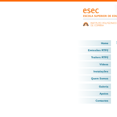
Home
Emissões RTP2
Trailers RTP2
Vídeos
Instalações
Quem Somos
Galeria
Apoios
Contactos