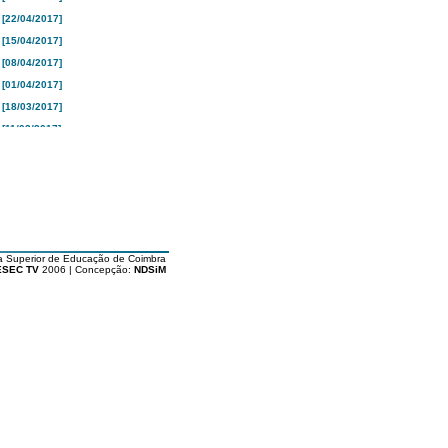
[22/04/2017]
[15/04/2017]
[08/04/2017]
[01/04/2017]
[18/03/2017]
[11/03/2017]
[04/03/2017]
[25/02/2017]
[18/02/2017]
[10/02/2017]
[04/02/2017]
a Superior de Educação de Coimbra
[28/01/2017]
ESEC TV
2006 | Concepção:
NDSiM
[21/01/2017]
[16/01/2017]
[26/12/2016]
[19/12/2016]
[12/12/2016]
[05/12/2016]
[28/11/2016]
[21/11/2016]