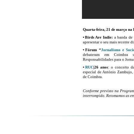
Quarta-feira, 21 de março na 
▪
Birds Are Indie:
a banda de 
apresentar o seu mais recente d
▪
Fórum “
Jornalismo e Soci
debateram em Coimbra u
Responsabilidades para o Jorna
▪
RUC
|26 anos
: o concerto d
especial de António Zambujo,
de Coimbra.
Conforme previsto na Progr
interrompido. Retomamos as emi