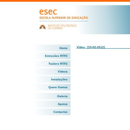
Vídeo : [15-02-2012]
Home
Emissões RTP2
Trailers RTP2
Vídeos
Instalações
Quem Somos
Galeria
Apoios
Contactos