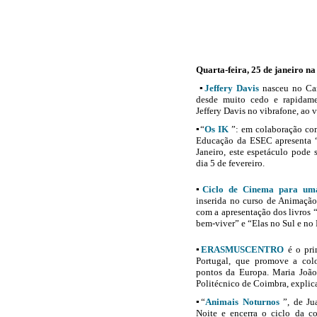
Quarta-feira, 25 de janeiro na
▪
Jeffery Davis
nasceu no Can
desde muito cedo e rapidame
Jeffery Davis no vibrafone, ao
▪“
Os IK
”: em colaboração com
Educação da ESEC apresenta “
Janeiro, este espetáculo pode 
dia 5 de fevereiro.
▪
Ciclo de Cinema para uma
inserida no curso de Animaçã
com a apresentação dos livros “
bem-viver” e “Elas no Sul e no 
▪
ERASMUSCENTRO
é o pri
Portugal, que promove a co
pontos da Europa. Maria João 
Politécnico de Coimbra, explic
▪“
Animais Noturnos
”, de Ju
Noite e encerra o ciclo da c