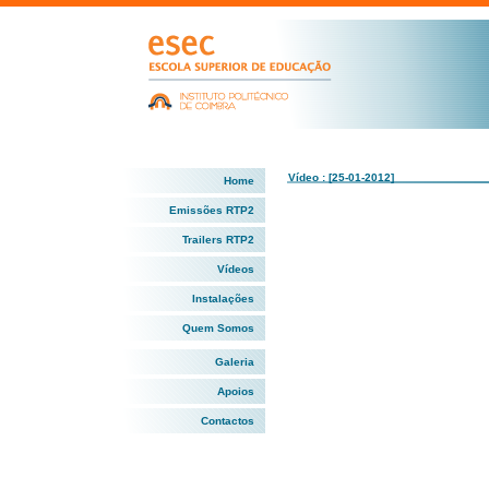
Vídeo : [25-01-2012]
Home
Emissões RTP2
Trailers RTP2
Vídeos
Instalações
Quem Somos
Galeria
Apoios
Contactos