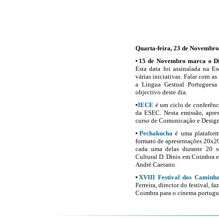
Quarta-feira, 23 de Novembro
▪
15 de Novembro marca o Di
Esta data foi
assinalada na E
várias iniciativas. Falar com as
a Língua Gestual Portugues
objectivo deste dia.
▪
IECE
é um ciclo de conferênc
da ESEC. Nesta emissão, apre
curso de Comunicação e Desig
▪
Pechakucha
é uma plataform
formato de apresentações 20x20
cada uma delas durante 20 s
Cultural D. Dinis em Coimbra e
André Caetano.
▪
XVIII Festival dos Caminh
Ferreira, director do festival, f
Coimbra para o cinema portugu