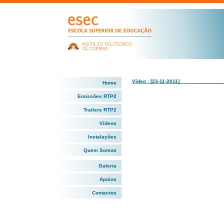
Vídeo : [23-11-2011]
Home
Emissões RTP2
Trailers RTP2
Vídeos
Instalações
Quem Somos
Galeria
Apoios
Contactos