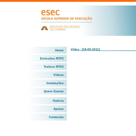
Vídeo : [18-05-2011]
Home
Emissões RTP2
Trailers RTP2
Vídeos
Instalações
Quem Somos
Galeria
Apoios
Contactos