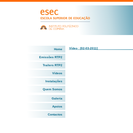
Vídeo : [02-03-2011]
Home
Emissões RTP2
Trailers RTP2
Vídeos
Instalações
Quem Somos
Galeria
Apoios
Contactos