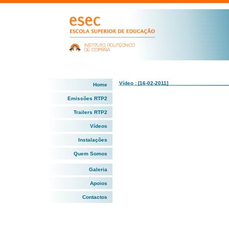
Vídeo : [16-02-2011]
Home
Emissões RTP2
Trailers RTP2
Vídeos
Instalações
Quem Somos
Galeria
Apoios
Contactos