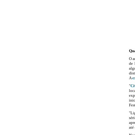
Qua
O a
de 
alg
dis
A
e
"
Ci
loc
exp
ini
Fes
"Li
sér
apr
até