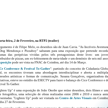
rta-feira, 2 de Fevereiro, na RTP2 (trailer)
rgumento é de Filipe Melo, os
desenhos são de Juan Cavia.
“As Incríveis Aventura
Dog Mendonça e Pizzaboy” s
altaram para uma
e
xposição que pretende r
e
corda
um
as
d
as
p
e
ripéci
as
vivid
as
p
e
los três protagonist
as
de
st
e
livro: um jov
e
tribuidor
de
pizz
as
, um
e
x-lobisom
e
m
de
m
e
ia-ida
de
e
um
de
mónio
de
s
e
is mil ano
xposição
pode ser vista na FNAC de Coimbra, até dia 14 de Março.
Ce Conference & Festival To-Gather
": partindo do conceito de Cidadania Globa
al, os encontros tiveram uma abordagem interdisciplinar e aberta a múltipla
ressões artísticas e formas de comunicação. Susana Gonçalves, organizadora da
ciativas, esteve no estúdio da ESECTV para fazer o balanço do Cice Conference e d
tival To Gather.
ghten Up" é uma exposição de João Onofre que
reúne desenhos, dois filmes e um
ie fotográfica, uma selecção de obras realizadas entre 2006 e 2010 e nunca ante
esentadas.
"Lighten Up" pode ser visitada no
Centro de Artes Visuais
em Coimbra
 dia 27 de Fevereiro.