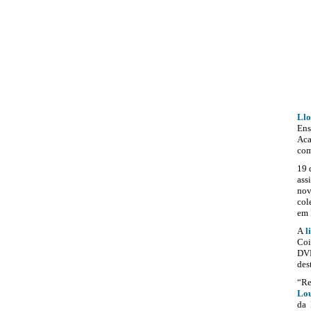
Llo
Ens
Aca
com
19 
ass
nov
col
em 
A
l
Coi
DVD
des
“Re
Lo
da 