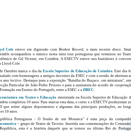
yd Cole
esteve em digressão com
Broken Record
, o mais recente disco. Smal
emble acompanhou o músico nesta mini tour portuguesa que terminou no Teatr
démico de Gil Vicente, em Coimbra. A ESECTV esteve nos bastidores à convers
 Lloyd Cole.
de Outubro marca o dia da
Escola Superior de Educação de Coimbra
. Este dia f
inalado com homenagens a antigos docentes da ESEC e com a sessão de abertura a
o ano lectivo. Destaque para a exposição "Batalha do Buçaco...em miniatura", um
ecção Particular de João Pedro Peixoto e para a assinatura do acordo de cooperaçã
Formação em Ensino do Português, entre a ESEC e a
DREC
.
icenciatura em Teatro e Educação
ministrada na Escola Superior de Educação d
mbra completou 10 anos. Para marcar esta data, o curso e a ESECTV produziram u
 que reúne alguns depoimentos e algumas das principais produções, ao long
tes 10 anos.
pública Portuguesa - O Sonho de um Monarca” é uma peça da companhi
ucomotiva
– grupo de Teatro de Taveiro.
Inserida nas comemorações do Centenári
República, esta é a história daquele que se tornou no último Rei de Portugal