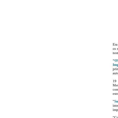
Era
os 
nom
“OS
Imp
pri
aut
19 
Men
com
est
“
Su
int
imp
“
Co