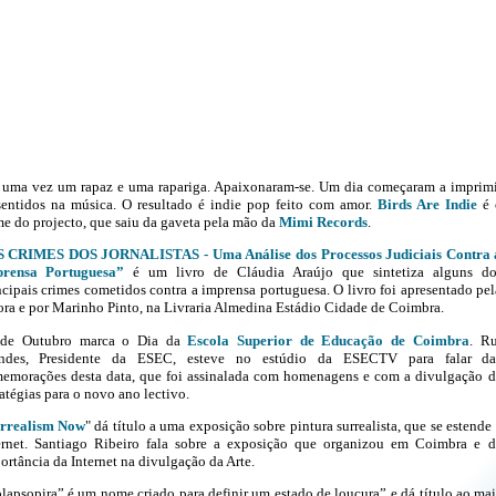
 uma vez um rapaz e uma rapariga. Apaixonaram-se. Um dia começaram a imprimi
sentidos na música. O resultado é indie pop feito com amor.
Birds Are Indie
é 
e do projecto, que saiu da gaveta pela mão da
Mimi Records
.
 CRIMES DOS JORNALISTAS - Uma Análise dos Processos Judiciais Contra 
rensa Portuguesa”
é um livro de Cláudia Araújo que sintetiza alguns do
ncipais crimes cometidos contra a imprensa portuguesa. O livro foi apresentado pel
ora e por Marinho Pinto, na Livraria Almedina Estádio Cidade de Coimbra.
de Outubro marca o Dia da
Escola Superior de Educação de Coimbra
. Ru
des, Presidente da ESEC, esteve no estúdio da ESECTV para falar da
emorações desta data, que foi assinalada com homenagens e com a divulgação d
ratégias para o novo ano lectivo.
rrealism Now
" dá título a uma exposição sobre pintura surrealista, que se estende
ernet. Santiago Ribeiro fala sobre a exposição que organizou em Coimbra e d
ortância da Internet na divulgação da Arte.
lapsopira”
é um nome criado para definir um estado de loucura” e dá título ao mai