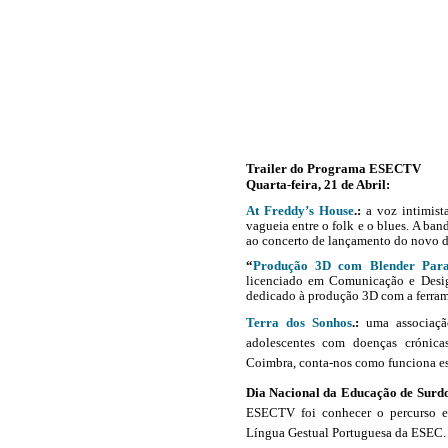
Trailer do Programa ESECTV
Quarta-feira, 21 de Abril:
At Freddy’s House
.:
a voz intimist
vagueia entre o folk e o blues.
A
ban
ao concerto de lançamento do novo d
“
Produção 3D com Blender Para 
licenciado em Comunicação e Desi
dedicado à produção 3D com a ferram
Terra dos Sonhos
.:
uma associaç
adolescentes com doenças crónica
Coimbra, conta-nos como funciona est
Dia Nacional
da Educação de
Surdo
ESECTV foi conhecer o percurso e
Língua Gestual Portuguesa da ESEC.