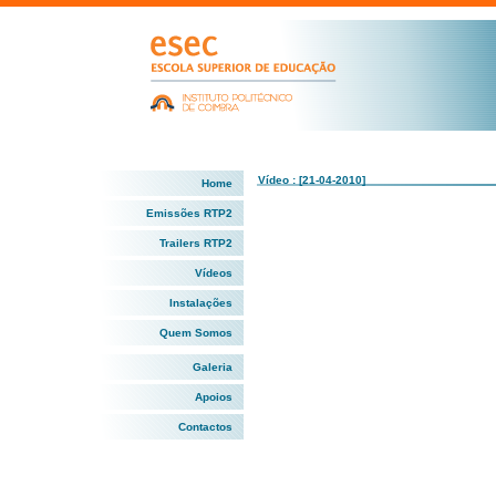
Vídeo : [21-04-2010]
Home
Emissões RTP2
Trailers RTP2
Vídeos
Instalações
Quem Somos
Galeria
Apoios
Contactos