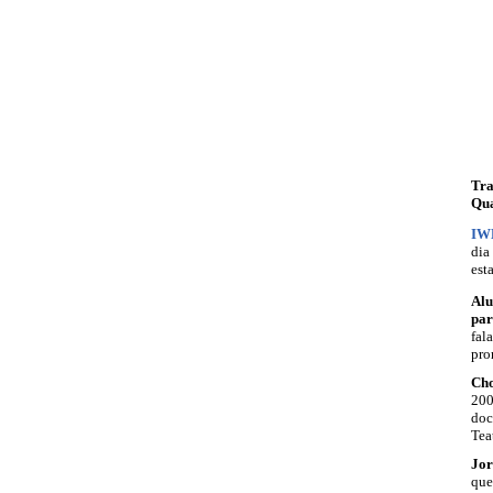
Tra
Qua
IW
dia
est
Alu
par
fal
pro
Cho
200
doc
Tea
Jor
que