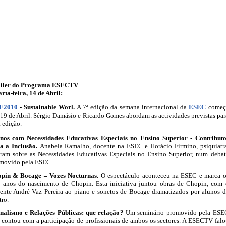
iler do Programa ESECTV
rta-feira, 14 de Abril:
E2010
- Sustainable Worl.
A
7ª edição da semana internacional da
ESEC
começ
 19 de Abril. Sérgio Damásio e Ricardo Gomes abordam as actividades previstas par
a edição.
nos com Necessidades Educativas Especiais no Ensino Superior
- Contributo
a a Inclusão.
Anabela Ramalho, docente na ESEC e Horácio Firmino, psiquiatra
aram sobre as Necessidades Educativas Especiais no Ensino Superior, num debat
movido pela ESEC.
pin & Bocage – Vozes Nocturnas.
O
espectáculo aconteceu na ESEC e marca o
 anos do nascimento de Chopin. Esta iniciativa juntou obras de Chopin, com 
ente André Vaz Pereira ao piano e sonetos de Bocage dramatizados por alunos d
tro.
nalismo e Relações Públicas: que relação?
Um seminário promovido pela ESE
 contou com a participação de profissionais de ambos os sectores. A ESECTV falo