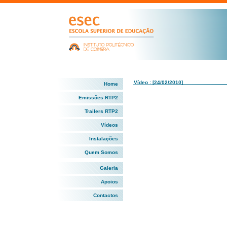
Vídeo : [24/02/2010]
Home
Emissões RTP2
Trailers RTP2
Vídeos
Instalações
Quem Somos
Galeria
Apoios
Contactos