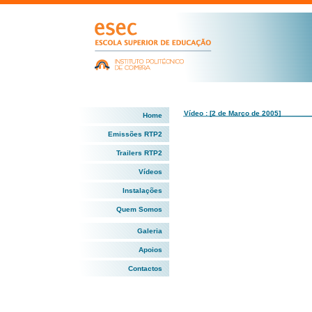
Vídeo : [2 de Março de 2005]
Home
Emissões RTP2
Trailers RTP2
Vídeos
Instalações
Quem Somos
Galeria
Apoios
Contactos