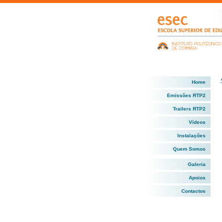
Home
Emissões RTP2
Trailers RTP2
Vídeos
Instalações
Quem Somos
Galeria
Apoios
Contactos