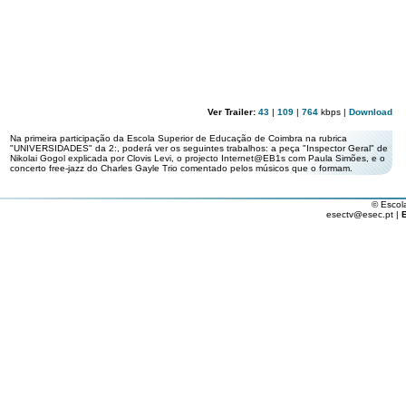
Ver Trailer:
43
|
109
|
764
kbps |
Download
Na primeira participação da Escola Superior de Educação de Coimbra na rubrica
"UNIVERSIDADES" da 2:, poderá ver os seguintes trabalhos: a peça "Inspector Geral" de
Nikolai Gogol explicada por Clovis Levi, o projecto Internet@EB1s com Paula Simões, e o
concerto free-jazz do Charles Gayle Trio comentado pelos músicos que o formam.
© Escol
esectv@esec.pt |