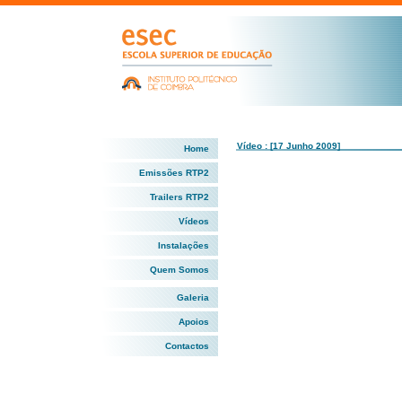
Vídeo : [17 Junho 2009]
Home
Emissões RTP2
Trailers RTP2
Vídeos
Instalações
Quem Somos
Galeria
Apoios
Contactos