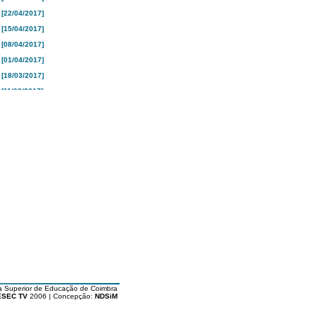
[22/04/2017]
[15/04/2017]
[08/04/2017]
[01/04/2017]
[18/03/2017]
[11/03/2017]
[04/03/2017]
[25/02/2017]
[18/02/2017]
[10/02/2017]
[04/02/2017]
[28/01/2017]
[21/01/2017]
[16/01/2017]
[26/12/2016]
[19/12/2016]
[12/12/2016]
[05/12/2016]
a Superior de Educação de Coimbra
[28/11/2016]
ESEC TV
2006 | Concepção:
NDSiM
[21/11/2016]