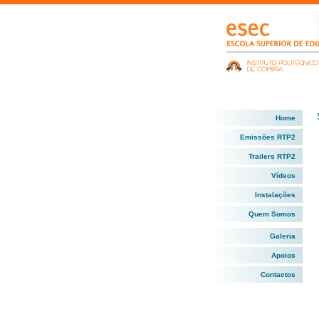
Home
Emissões RTP2
Trailers RTP2
Vídeos
Instalações
Quem Somos
Galeria
Apoios
Contactos