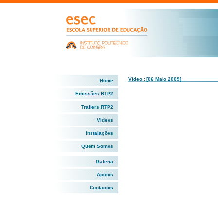
Vídeo : [06 Maio 2009]
Home
Emissões RTP2
Trailers RTP2
Vídeos
Instalações
Quem Somos
Galeria
Apoios
Contactos