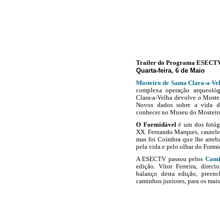
Trailer do Programa ESECT
Quarta-feira, 6 de Maio
Mosteiro de Santa Clara-a-Ve
complexa operação arqueológi
Clara-a-Velha devolve o Moste
Novos dados sobre a vida das
conhecer no Museu do Mosteiro,
O Formidável
é um dos fotóg
XX. Fernando Marques, cautelei
mas foi Coimbra que lhe arre
pela vida e pelo olhar do Formi
A ESECTV passou pelos
Cami
edição. Vítor Ferreira, direc
balanço desta edição, pree
caminhos juniores, para os mai