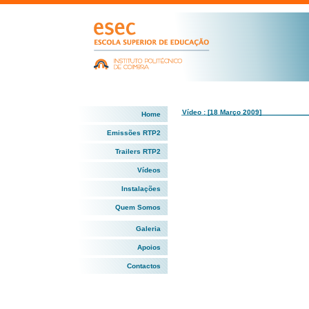
Vídeo : [18 Março 2009]
Home
Emissões RTP2
Trailers RTP2
Vídeos
Instalações
Quem Somos
Galeria
Apoios
Contactos