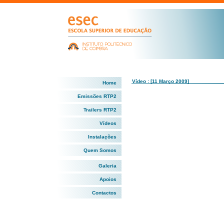
Vídeo : [11 Março 2009]
Home
Emissões RTP2
Trailers RTP2
Vídeos
Instalações
Quem Somos
Galeria
Apoios
Contactos