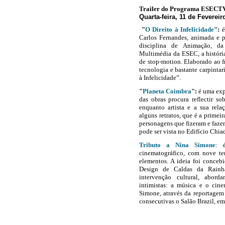
Trailer do Programa ESECT
Quarta-feira, 11 de Fevereir
"
O Direito à Infelicidade
":
é
Carlos Fernandes, animada e p
disciplina de Animação, d
Multimédia da ESEC, a história
de stop-motion. Elaborado ao f
tecnologia e bastante carpintari
à Infelicidade”.
"
Planeta Coimbra
":
é uma exp
das obras procura reflectir s
enquanto artista e a sua rel
alguns retratos, que é a prime
personagens que fizeram e faze
pode ser vista no Edifício Chia
Tributo a Nina Simone
: 
cinematográfico, com nove te
elementos. A ideia foi conceb
Design de Caldas da Rainh
intervenção cultural, abord
intimistas: a música e o cin
Simone, através da reportagem 
consecutivas o Salão Brazil, e