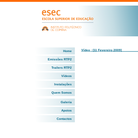
Vídeo : [11 Fevereiro 2009]
Home
Emissões RTP2
Trailers RTP2
Vídeos
Instalações
Quem Somos
Galeria
Apoios
Contactos