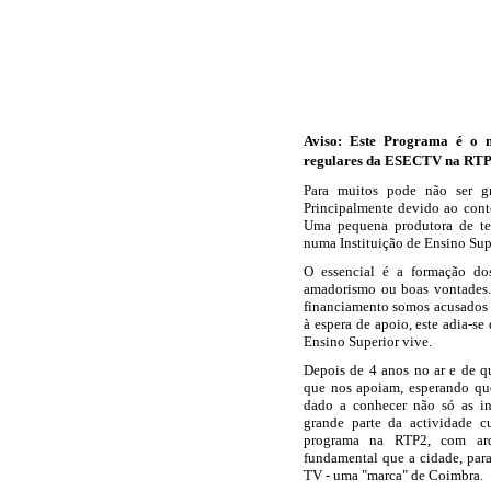
Aviso: Este Programa é o 
regulares da ESECTV na RTP
Para muitos pode não ser gr
Principalmente devido ao cont
Uma pequena produtora de tel
numa Instituição de Ensino Sup
O essencial é a formação d
amadorismo ou boas vontades.
financiamento somos acusados d
à espera de apoio, este adia-se
Ensino Superior vive.
Depois de 4 anos no ar e de q
que nos apoiam, esperando q
dado a conhecer não só as in
grande parte da actividade c
programa na RTP2, com arq
fundamental que a cidade, par
TV - uma "marca" de Coimbra.