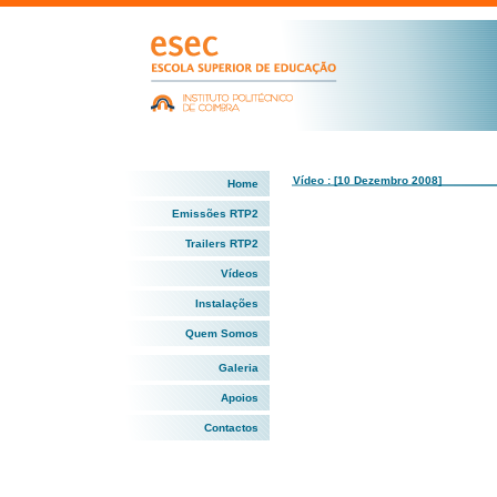
Vídeo : [10 Dezembro 2008]
Home
Emissões RTP2
Trailers RTP2
Vídeos
Instalações
Quem Somos
Galeria
Apoios
Contactos