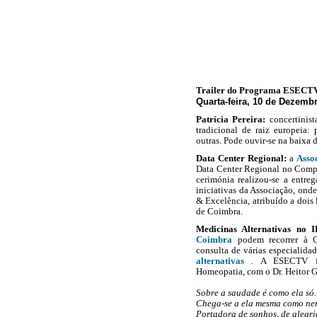
Trailer do Programa ESECT
Quarta-feira, 10 de Dezemb
Patrícia Pereira:
concertinist
tradicional de raiz europeia: p
outras. P
ode ouvir-se na baixa 
Data Center Regional:
a
Asso
Data Center Regional no Comp
cerimónia realizou-se a entreg
iniciativas da Associação, ond
& Excelência, atribuído a dois
de Coimbra.
Medicinas Alternativas no 
Coimbra
podem recorrer à C
consulta de várias especialida
alternativas
. A ESECTV foi
Homeopatia, com o Dr. Heitor 
Sobre a saudade é como ela só.
Chega-se a ela mesma como ne
Portadora de sonhos, de alegri